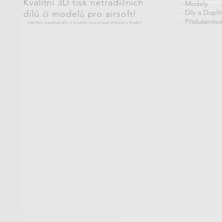
Kvalitní 3D tisk netradi
ních
č
- Modely
- Díly a Dopl
dílů
i model
pro airsoft!
č
ů
- Příslušentsví
Všechny uvedené díly a modely jsou pouze imitace a hra
č
ky!