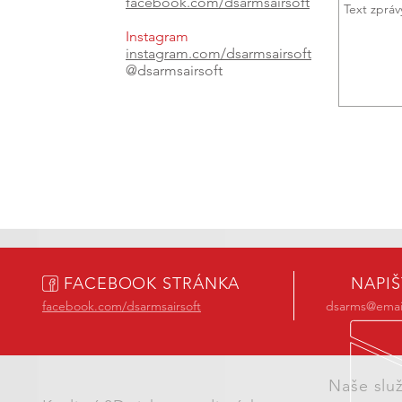
facebook.com/dsarmsairsoft
Instagram
instagram.com/dsarmsairsoft
@dsarmsairsoft
FACEBOOK STRÁNKA
NAPI
facebook.com/dsarmsairsoft
dsarms@email
Naše slu